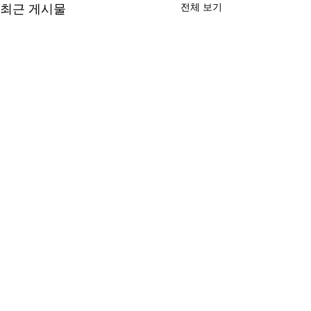
전체 보기
최근 게시물
댓글
2019.10.15.1
2019.06.13.1